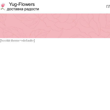
Г
[bookit theme=»default»]