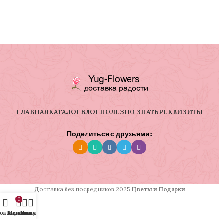
ГЛАВНАЯ
КАТАЛОГ
БЛОГ
ПОЛЕЗНО ЗНАТЬ
РЕКВИЗИТЫ
Поделиться с друзьями:
Доставка без посредников
2025
Цветы и Подарки
0
ок желаний
Корзина
Мой аккаунт
Магазин