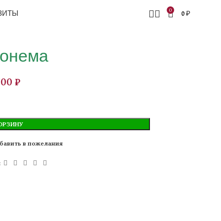
0
ЗИТЫ
0
₽
аонема
₽
ОРЗИНУ
бавить в пожелания
: