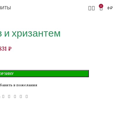
0
ЗИТЫ
0
₽
з и хризантем
₽
ОРЗИНУ
бавить в пожелания
: